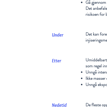
Gå gjennom m
Det anbefale
risikoen for
Det kan for
Under
injiseringsme
Umiddelbart 
Etter
som regel inn
Unngå intens
Ikke masser 
Unngå ekspon
De fleste op
Nedetid