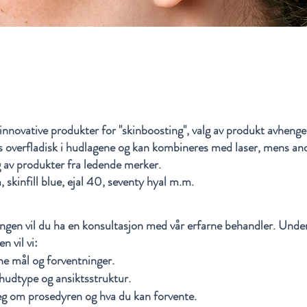
og innovative produkter for "skinboosting", valg av produkt avheng
es overfladisk i hudlagene og kan kombineres med laser, mens a
lg av produkter fra ledende merker.
 skinfill blue, ejal 40, seventy hyal m.m.
ngen vil du ha en konsultasjon med vår erfarne behandler. Unde
n vil vi:
ne mål og forventninger.
hudtype og ansiktsstruktur.
g om prosedyren og hva du kan forvente.