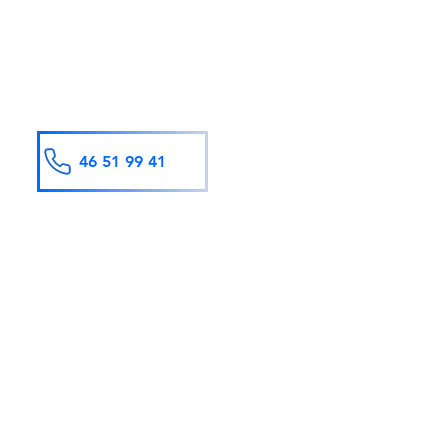
Send gjerne en SMS eller ring så
hjelper vi deg ved første ledige
anledning.
46 51 99 41