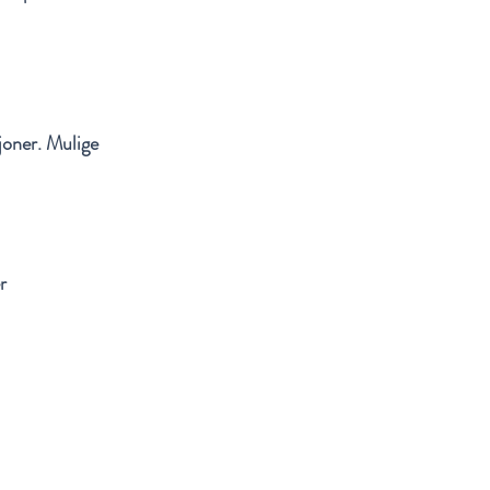
joner. Mulige
r
Noe du lurer på?