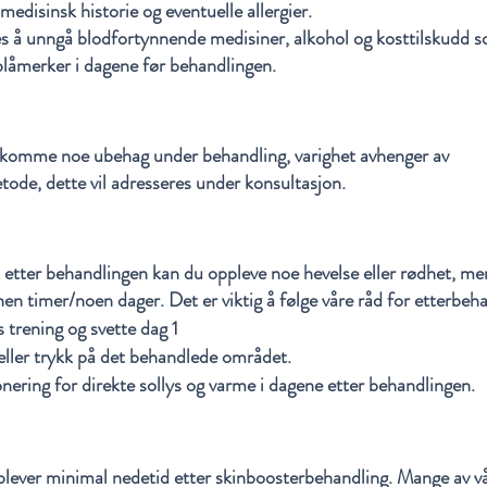
edisinsk historie og eventuelle allergier.
s å unngå blodfortynnende medisiner, alkohol og kosttilskudd 
 blåmerker i dagene før behandlingen.
ekomme noe ubehag under behandling, varighet avhenger av
tode, dette vil adresseres under konsultasjon.
etter behandlingen kan du oppleve noe hevelse eller rødhet, men
en timer/noen dager. Det er viktig å følge våre råd for etterbeh
 trening og svette dag 1
eller trykk på det behandlede området.
ering for direkte sollys og varme i dagene etter behandlingen.
plever minimal nedetid etter skinboosterbehandling. Mange av vå