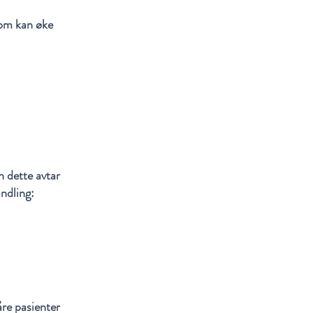
som kan øke
 dette avtar
andling:
re pasienter