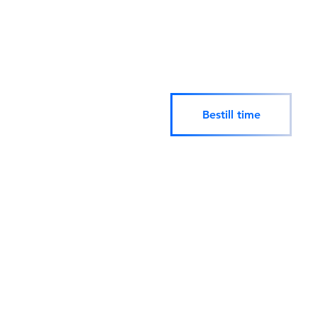
rynkebehandlinger, filler, laser
siden 2016.
Bestill time