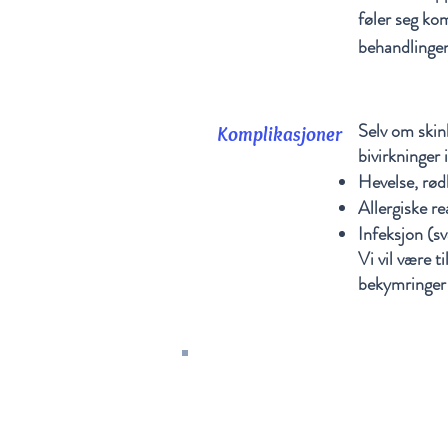
føler seg ko
behandlinge
Selv om skin
Komplikasjoner
bivirkninger 
Hevelse, rød
Allergiske re
Infeksjon (sv
Vi vil være t
bekymringer 
Alle behandlinger utføres av
erfaren lege - sertifisert i