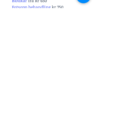
Blodkar
fra kr 650
Fotsopp behandling
kr 750
- pakke 4 behandlinger kr kr 2600
Tightsculpt
Små områder (f.eks hake) kr 3000
- pakke 4 behandlinger kr 10 000
Mage eller overarmer
eller flanker kr 4000
- pakke 4 behandlinger kr 14 000
Cellulitter rumpe
eller bakre lår kr 4500
- pakke 4 behandlinger kr 15 000
Kombinasjonsbehandling