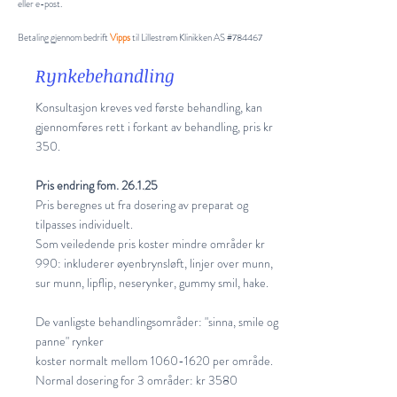
eller e-post.
Betaling gjennom bedrift
Vipps
til Lillestrøm Klinikken AS
#784467
Rynkebehandling
Konsultasjon kreves ved første behandling, kan
gjennomføres rett i forkant av behandling, pris kr
350.
Pris endring fom. 26.1.25
Pris beregnes ut fra dosering av preparat og
tilpasses individuelt.
Som veiledende pris koster mindre områder kr
990: inkluderer øyenbrynsløft, linjer over munn,
sur munn, lipflip, neserynker, gummy smil, hake.
De vanligste behandlingsområder: "sinna, smile og
panne" rynker
koster normalt mellom
1060-1620
per område.
Normal dosering for 3 områder: kr 3580