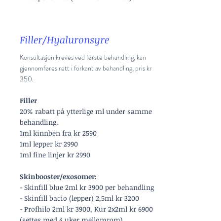
Filler/Hyaluronsyre
Konsultasjon kreves ved første behandling, kan
gjennomføres rett i forkant av behandling, pris kr
350.
Filler
20% rabatt på ytterlige ml under samme
behandling.
1ml kinnben fra kr 2590
1ml lepper kr 2990
1ml fine linjer kr 2990
Skinbooster/exosomer:
- Skinfill blue
2ml kr 3900 per behandling
- Skinfill bacio (lepper)
2,5ml kr 3200
- Profhilo
2ml kr 3900,
Kur 2x2ml kr 6900
(settes med 4 uker mellomrom)